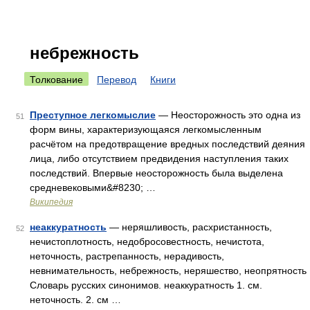
небрежность
Толкование
Перевод
Книги
Преступное легкомыслие
— Неосторожность это одна из
51
форм вины, характеризующаяся легкомысленным
расчётом на предотвращение вредных последствий деяния
лица, либо отсутствием предвидения наступления таких
последствий. Впервые неосторожность была выделена
средневековыми&#8230; …
Википедия
неаккуратность
— неряшливость, расхристанность,
52
нечистоплотность, недобросовестность, нечистота,
неточность, растрепанность, нерадивость,
невнимательность, небрежность, неряшество, неопрятность
Словарь русских синонимов. неаккуратность 1. см.
неточность. 2. см …