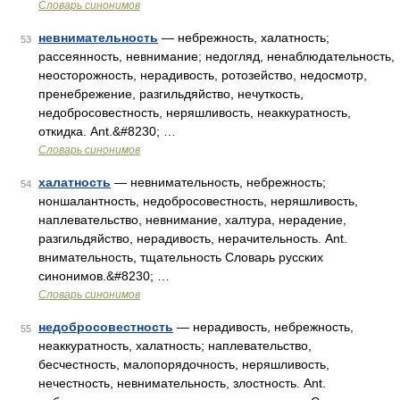
Словарь синонимов
невнимательность
— небрежность, халатность;
53
рассеянность, невнимание; недогляд, ненаблюдательность,
неосторожность, нерадивость, ротозейство, недосмотр,
пренебрежение, разгильдяйство, нечуткость,
недобросовестность, неряшливость, неаккуратность,
откидка. Ant.&#8230; …
Словарь синонимов
халатность
— невнимательность, небрежность;
54
ноншалантность, недобросовестность, неряшливость,
наплевательство, невнимание, халтура, нерадение,
разгильдяйство, нерадивость, нерачительность. Ant.
внимательность, тщательность Словарь русских
синонимов.&#8230; …
Словарь синонимов
недобросовестность
— нерадивость, небрежность,
55
неаккуратность, халатность; наплевательство,
бесчестность, малопорядочность, неряшливость,
нечестность, невнимательность, злостность. Ant.