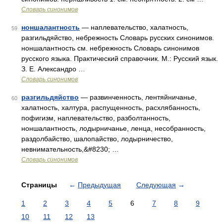
Словарь синонимов
ноншалантность
— наплевательство, халатность,
59
разгильдяйство, небрежность Словарь русских синонимов.
ноншалантность см. небрежность Словарь синонимов
русского языка. Практический справочник. М.: Русский язык.
З. Е. Александро …
Словарь синонимов
разгильдяйство
— развинченность, лентяйничанье,
60
халатность, халтура, распущенность, расхлябанность,
пофигизм, наплевательство, разболтанность,
ноншалантность, лодырничанье, ленца, несобранность,
раздолбайство, шалопайство, лодырничество,
невнимательность,&#8230; …
Словарь синонимов
Страницы
←
Предыдущая
Следующая
→
1
2
3
4
5
6
7
8
9
10
11
12
13