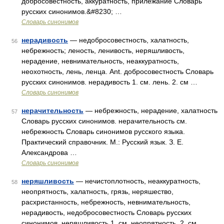
добросовестность, аккуратность, прилежание Словарь
русских синонимов.&#8230; …
Словарь синонимов
нерадивость
— недобросовестность, халатность,
56
небрежность; леность, ленивость, неряшливость,
нерадение, невнимательность, неаккуратность,
неохотность, лень, ленца. Ant. добросовестность Словарь
русских синонимов. нерадивость 1. см. лень. 2. см …
Словарь синонимов
нерачительность
— небрежность, нерадение, халатность
57
Словарь русских синонимов. нерачительность см.
небрежность Словарь синонимов русского языка.
Практический справочник. М.: Русский язык. З. Е.
Александрова …
Словарь синонимов
неряшливость
— нечистоплотность, неаккуратность,
58
неопрятность, халатность, грязь, неряшество,
расхристанность, небрежность, невнимательность,
нерадивость, недобросовестность Словарь русских
синонимов. неряшливость 1. см. неопрятность. 2. см …